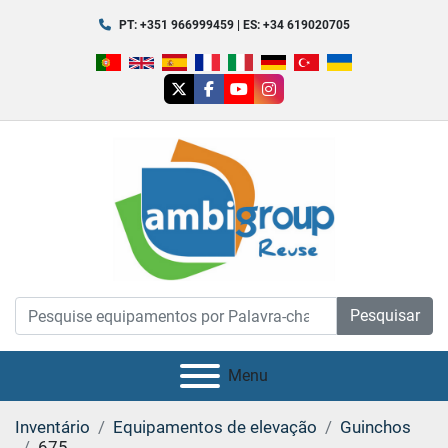
PT: +351 966999459 | ES: +34 619020705
twitter
facebook
youtube
instagram
Pesquisar
Menu
Inventário
Equipamentos de elevação
Guinchos
675