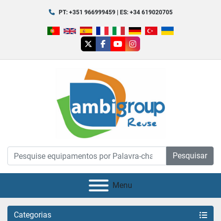
PT: +351 966999459 | ES: +34 619020705
twitter
facebook
youtube
instagram
Pesquisar
Menu
Categorias