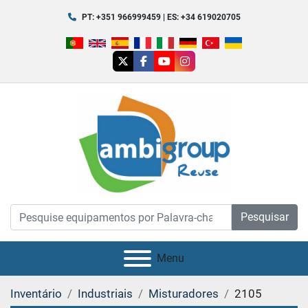
PT: +351 966999459 | ES: +34 619020705
twitter
facebook
youtube
instagram
Pesquisar
Menu
Inventário
Industriais
Misturadores
2105