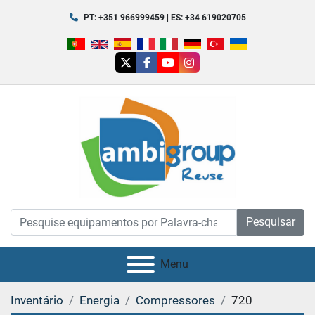
PT: +351 966999459 | ES: +34 619020705
twitter
facebook
youtube
instagram
Pesquisar
Menu
Inventário
Energia
Compressores
720