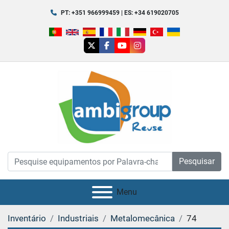
PT: +351 966999459 | ES: +34 619020705
twitter
facebook
youtube
instagram
Pesquisar
Menu
Inventário
Industriais
Metalomecânica
74