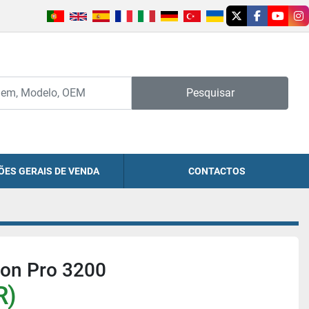
twitter
facebook
youtu
in
Pesquisar
ÕES GERAIS DE VENDA
CONTACTOS
ion Pro 3200
R)