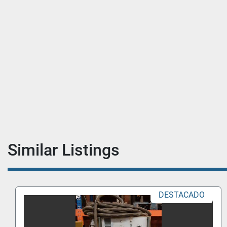
Similar Listings
STACADO
DES