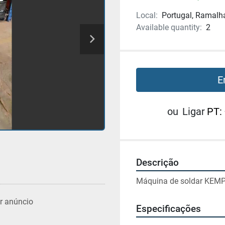
Local:
Portugal, Ramalh
Available quantity:
2
E
ou
Ligar
PT:
Descrição
Máquina de soldar KEMPI
r anúncio
Especificações