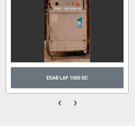
MÁQUINA DE SOLDAR TELWIN SUPERT
AC/DC
‹
›