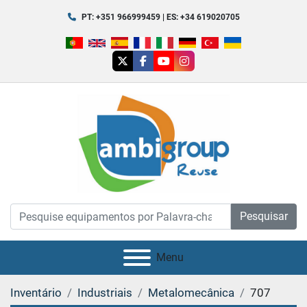
PT: +351 966999459 | ES: +34 619020705
twitter
facebook
youtube
instagram
Pesquisar
Menu
Inventário
Industriais
Metalomecânica
707