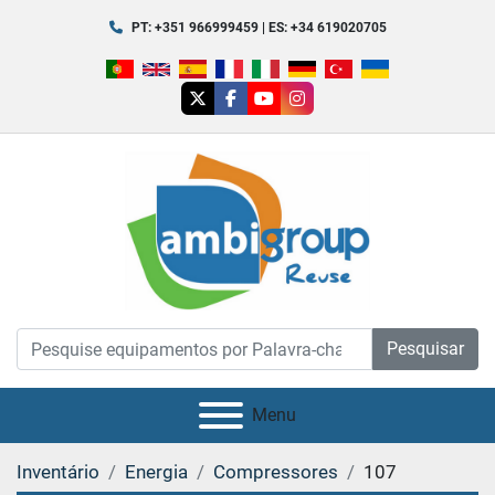
PT: +351 966999459 | ES: +34 619020705
twitter
facebook
youtube
instagram
Pesquisar
Menu
Inventário
Energia
Compressores
107