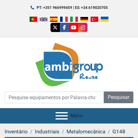
PT: +351 966999459 | ES: +34 619020705
twitter
facebook
youtube
instagram
Pesquisar
Menu
Inventário
Industriais
Metalomecânica
G148