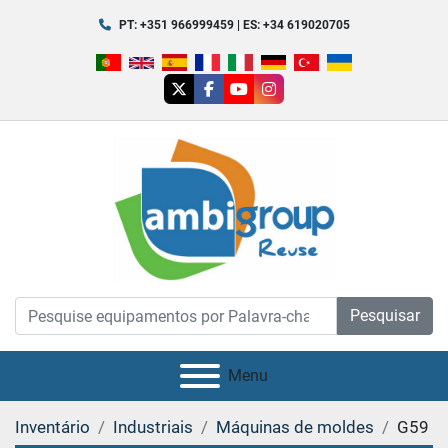
PT: +351 966999459 | ES: +34 619020705
twitter
facebook
youtube
instagram
Pesquisar
Menu
Inventário
Industriais
Máquinas de moldes
G59