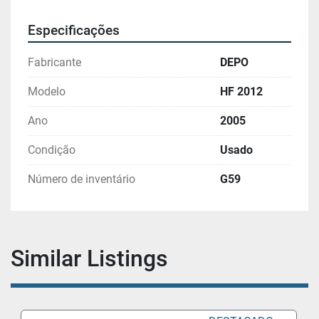
contornos profundos
Operação ergonômica devido à acessibilidade da 
Especificações
máquina ao nível do solo.
Fabricante
DEPO
Modelo
HF 2012
Ano
2005
Condição
Usado
Número de inventário
G59
Similar Listings