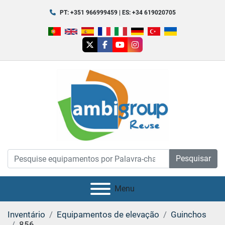
PT: +351 966999459 | ES: +34 619020705
twitter
facebook
youtube
instagram
Pesquisar
Menu
Inventário
Equipamentos de elevação
Guinchos
856