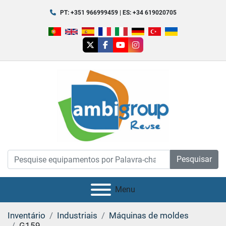
PT: +351 966999459 | ES: +34 619020705
twitter
facebook
youtube
instagram
Pesquisar
Menu
Inventário
Industriais
Máquinas de moldes
G159