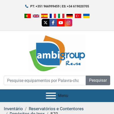
PT: +351 966999459 | ES: +34 619020705
twitter
facebook
youtube
instagram
Pesquisar
Menu
Inventário
Reservatórios e Contentores
Depósitos de Inox
870