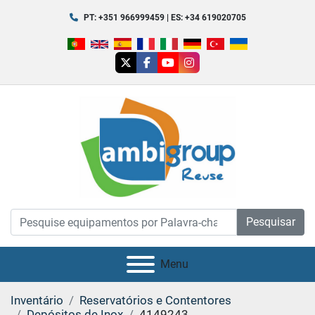
PT: +351 966999459 | ES: +34 619020705
twitter
facebook
youtube
instagram
Pesquisar
Menu
Inventário
Reservatórios e Contentores
Depósitos de Inox
4149243