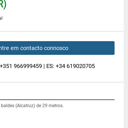
R)
al
ntre em contacto connosco
 +351 966999459 | ES: +34 619020705
 baldes (Alcatruz) de 29 metros.