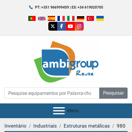
PT: +351 966999459 | ES: +34 619020705
twitter
facebook
youtube
instagram
Pesquisar
Menu
Inventário
Industriais
Estruturas metálicas
980