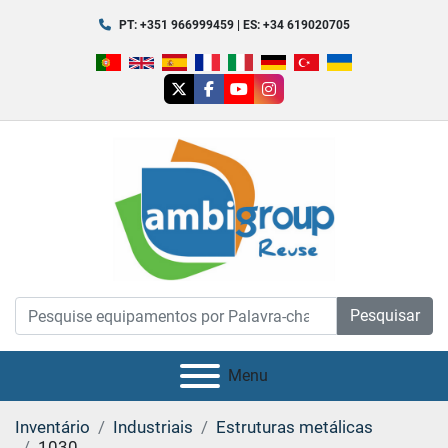
PT: +351 966999459 | ES: +34 619020705
twitter
facebook
youtube
instagram
Pesquisar
Menu
Inventário
Industriais
Estruturas metálicas
1030