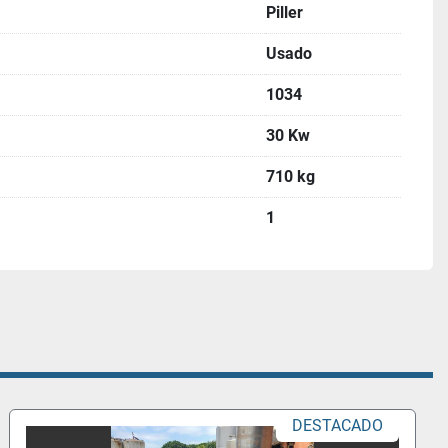
Piller
Usado
1034
30 Kw
710 kg
1
DESTACADO