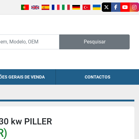
twitter
facebook
youtu
in
Pesquisar
ÕES GERAIS DE VENDA
CONTACTOS
 30 kw PILLER
R)