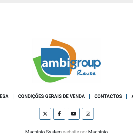
ESA
CONDIÇÕES GERAIS DE VENDA
CONTACTOS
twitter
facebook
youtube
instagram
Machinio System
website por
Machinio