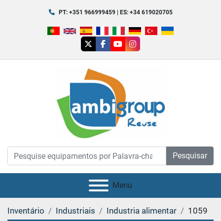
PT: +351 966999459 | ES: +34 619020705
twitter
facebook
youtube
instagram
Pesquisar
Menu
Inventário
Industriais
Industria alimentar
1059