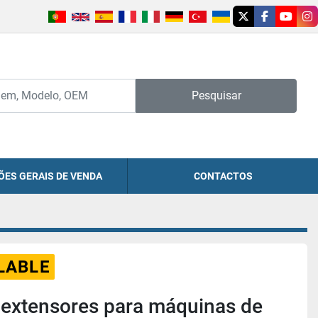
twitter
facebook
youtu
in
Pesquisar
ÕES GERAIS DE VENDA
CONTACTOS
LABLE
 extensores para máquinas de