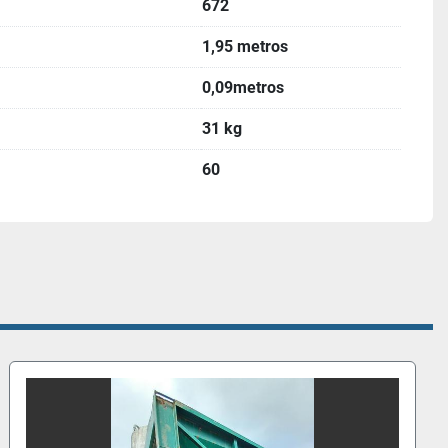
672
1,95 metros
0,09metros
31 kg
60