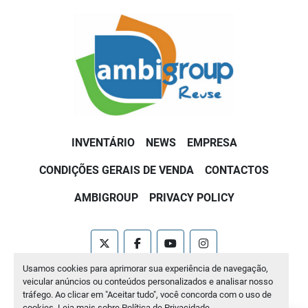
INVENTÁRIO
NEWS
EMPRESA
CONDIÇÕES GERAIS DE VENDA
CONTACTOS
AMBIGROUP
PRIVACY POLICY
twitter
facebook
youtube
instagram
Usamos cookies para aprimorar sua experiência de navegação,
Machinio System
website por
Machinio
veicular anúncios ou conteúdos personalizados e analisar nosso
tráfego. Ao clicar em "Aceitar tudo", você concorda com o uso de
Manage Cookies
cookies. Leia mais sobre
Política de Privacidade
.