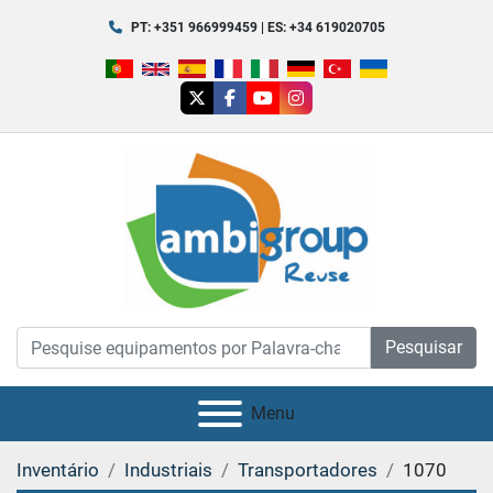
PT: +351 966999459 | ES: +34 619020705
twitter
facebook
youtube
instagram
Pesquisar
Menu
Inventário
Industriais
Transportadores
1070