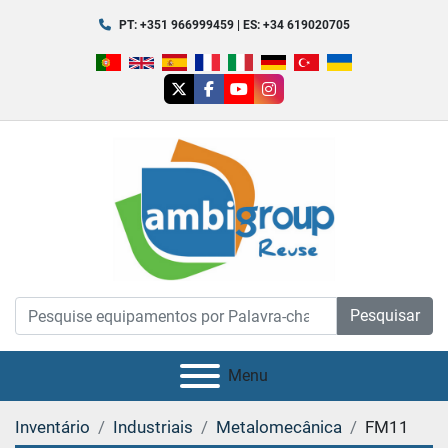
PT: +351 966999459 | ES: +34 619020705
twitter
facebook
youtube
instagram
Pesquisar
Menu
Inventário
Industriais
Metalomecânica
FM11