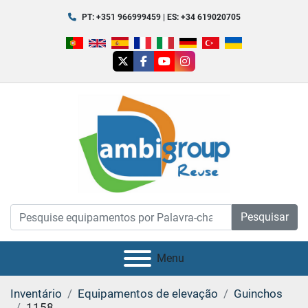
PT: +351 966999459 | ES: +34 619020705
twitter
facebook
youtube
instagram
Pesquisar
Menu
Inventário
Equipamentos de elevação
Guinchos
1158