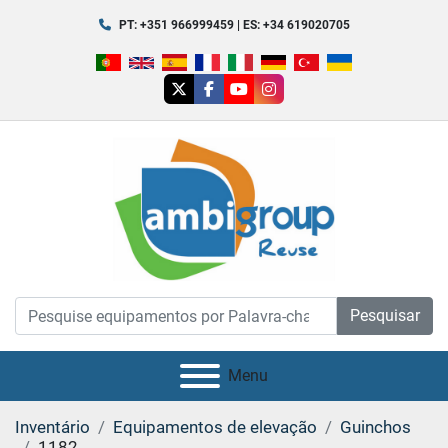
PT: +351 966999459 | ES: +34 619020705
twitter
facebook
youtube
instagram
Pesquisar
Menu
Inventário
Equipamentos de elevação
Guinchos
1182