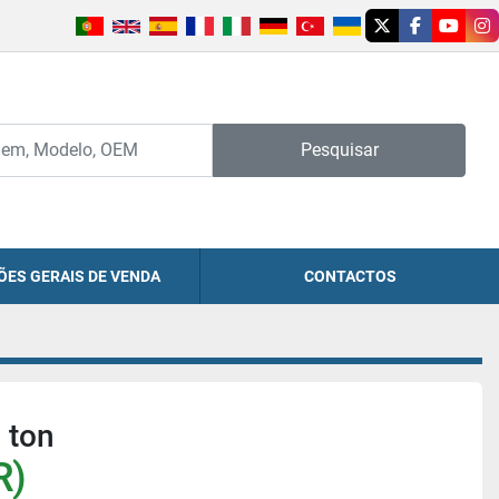
twitter
facebook
youtu
in
Pesquisar
ÕES GERAIS DE VENDA
CONTACTOS
 ton
R)