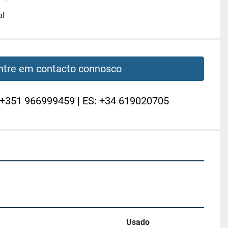
al
ntre em contacto connosco
 +351 966999459 | ES: +34 619020705
Usado