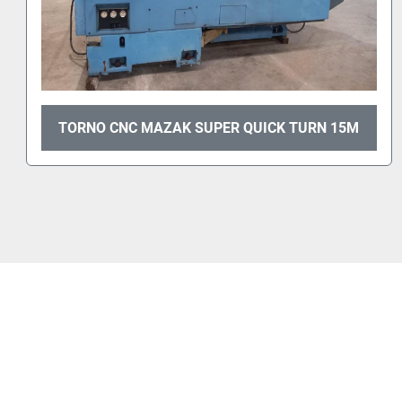
5M
FRESADORA J. MONTERROSO