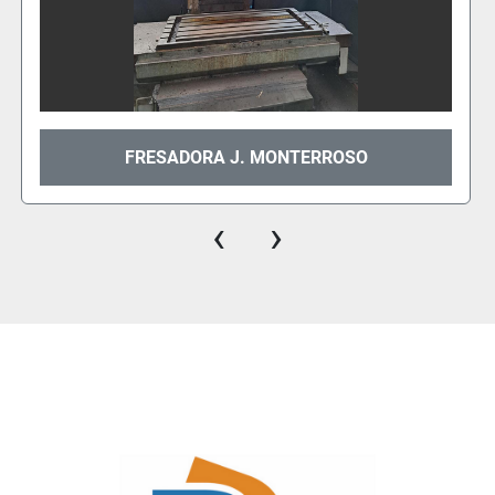
ENGENHO DE FURAR CHIM CH-25
‹
›