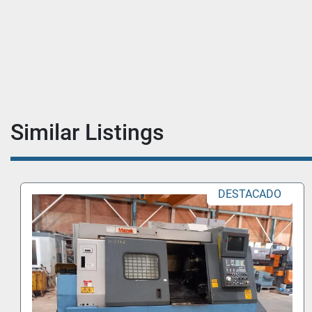
Similar Listings
DO
DESTACAD