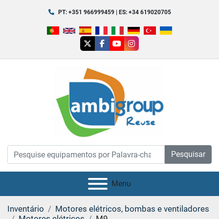
PT: +351 966999459 | ES: +34 619020705
twitter
facebook
youtube
instagram
Pesquisar
Menu
Inventário
Motores elétricos, bombas e ventiladores
Motores elétricos
M9