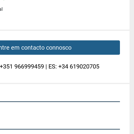
al
ntre em contacto connosco
 +351 966999459 | ES: +34 619020705