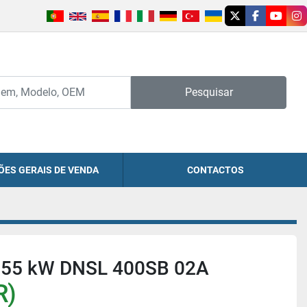
twitter
facebook
youtu
in
Pesquisar
ÕES GERAIS DE VENDA
CONTACTOS
355 kW DNSL 400SB 02A
R)