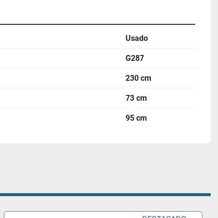
Usado
G287
230 cm
73 cm
95 cm