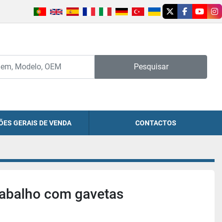
twitter
facebook
youtu
in
Pesquisar
ÕES GERAIS DE VENDA
CONTACTOS
rabalho com gavetas