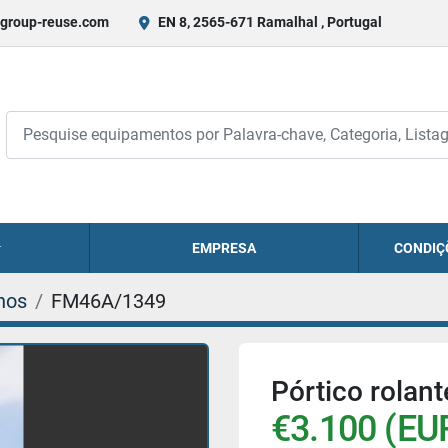
group-reuse.com
EN 8, 2565-671 Ramalhal , Portugal
EMPRESA
CONDIÇ
hos
FM46A/1349
Pórtico rolan
€3.100 (EU