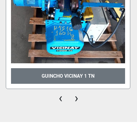
GUINCHO DE 2,5 TON VICINAY
‹
›