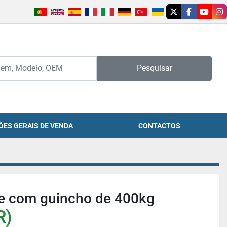
twitter
facebook
youtu
in
Pesquisar
ÕES GERAIS DE VENDA
CONTACTOS
te com guincho de 400kg
R)