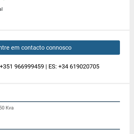
al
ntre em contacto connosco
 +351 966999459 | ES: +34 619020705
50 Kva