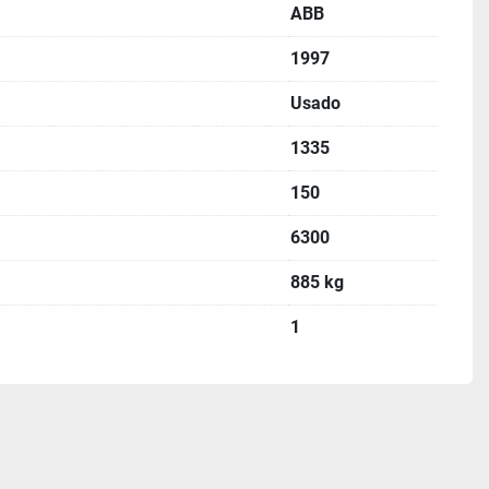
ABB
1997
Usado
1335
150
6300
885 kg
1