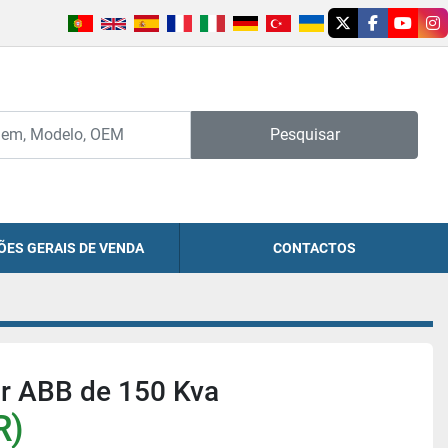
twitter
facebook
youtu
in
Pesquisar
ÕES GERAIS DE VENDA
CONTACTOS
r ABB de 150 Kva
R)