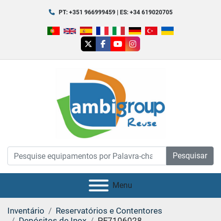
PT: +351 966999459 | ES: +34 619020705
twitter
facebook
youtube
instagram
Pesquisar
Menu
Inventário
Reservatórios e Contentores
Depósitos de Inox
PF7106028