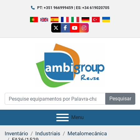
PT: +351 966999459 | ES: +34 619020705
twitter
facebook
youtube
instagram
Pesquisar
Menu
Inventário
Industriais
Metalomecânica
FA36/1529