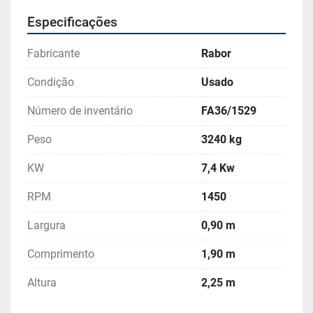
Especificações
Fabricante
Rabor
Condição
Usado
Número de inventário
FA36/1529
Peso
3240 kg
KW
7,4 Kw
RPM
1450
Largura
0,90 m
Comprimento
1,90 m
Altura
2,25 m