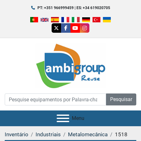
PT: +351 966999459 | ES: +34 619020705
twitter
facebook
youtube
instagram
Pesquisar
Menu
Inventário
Industriais
Metalomecânica
1518