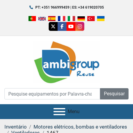
PT: +351 966999459 | ES: +34 619020705
twitter
facebook
youtube
instagram
Pesquisar
Menu
Inventário
Motores elétricos, bombas e ventiladores
Ventiladores
1467