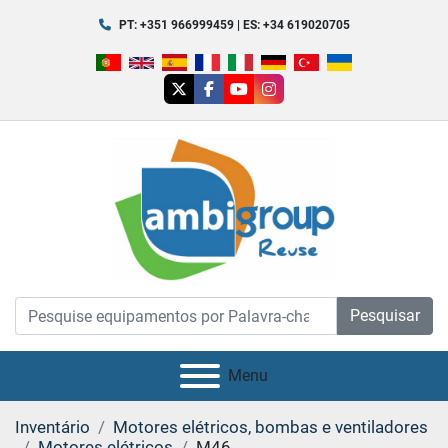
PT: +351 966999459 | ES: +34 619020705
twitter
facebook
youtube
instagram
Pesquisar
Menu
Inventário
Motores elétricos, bombas e ventiladores
Motores elétricos
M46