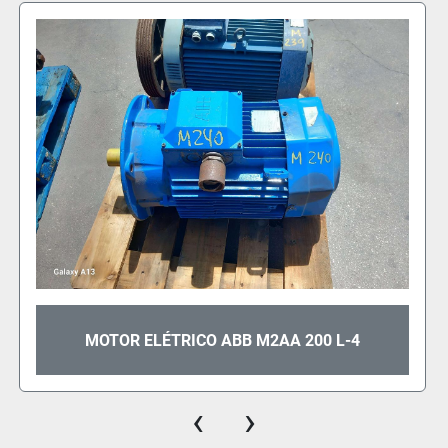
MOTOR ELÉTRICO ABB M3AA180 M-4
‹
›