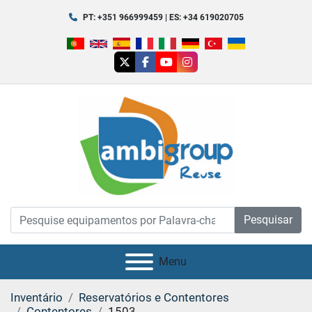
PT: +351 966999459 | ES: +34 619020705
twitter
facebook
youtube
instagram
Pesquisar
Menu
Inventário
Reservatórios e Contentores
Contentores
1503