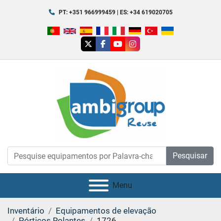
PT: +351 966999459 | ES: +34 619020705
twitter
facebook
youtube
instagram
Pesquisar
Menu
Inventário
Equipamentos de elevação
Pórticos Rolantes
1726