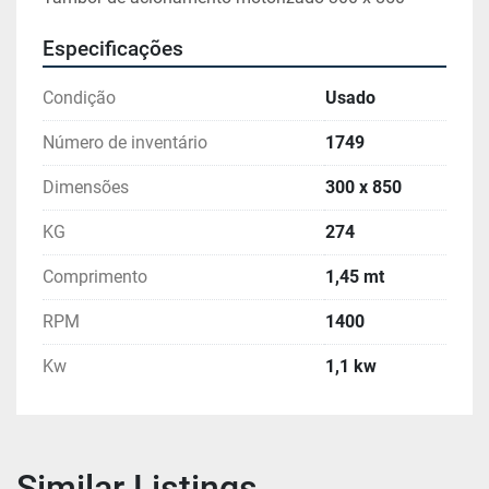
Especificações
Condição
Usado
Número de inventário
1749
Dimensões
300 x 850
KG
274
Comprimento
1,45 mt
RPM
1400
Kw
1,1 kw
Similar Listings