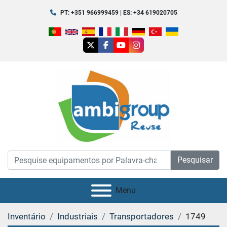
PT: +351 966999459 | ES: +34 619020705
twitter
facebook
youtube
instagram
Pesquisar
Menu
Inventário
Industriais
Transportadores
1749