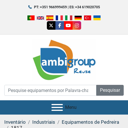
PT: +351 966999459 | ES: +34 619020705
twitter
facebook
youtube
instagram
Pesquisar
Menu
Inventário
Industriais
Equipamentos de Pedreira
1817