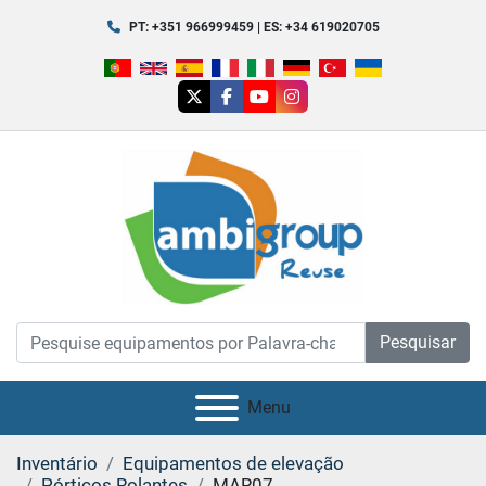
PT: +351 966999459 | ES: +34 619020705
twitter
facebook
youtube
instagram
Pesquisar
Menu
Inventário
Equipamentos de elevação
Pórticos Rolantes
MAR07