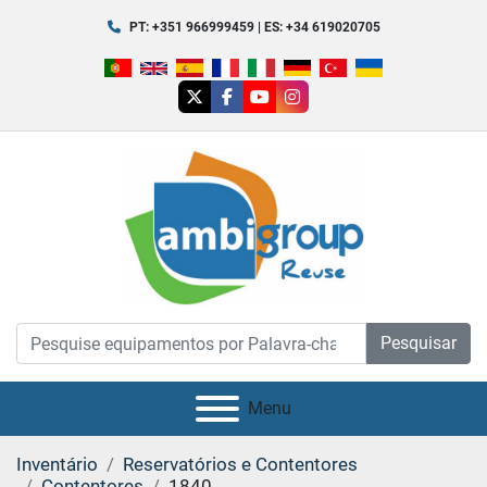
PT: +351 966999459 | ES: +34 619020705
twitter
facebook
youtube
instagram
Pesquisar
Menu
Inventário
Reservatórios e Contentores
Contentores
1840