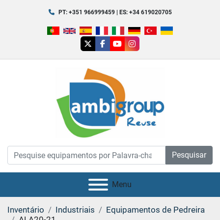
PT: +351 966999459 | ES: +34 619020705
twitter
facebook
youtube
instagram
Pesquisar
Menu
Inventário
Industriais
Equipamentos de Pedreira
ALA20-21