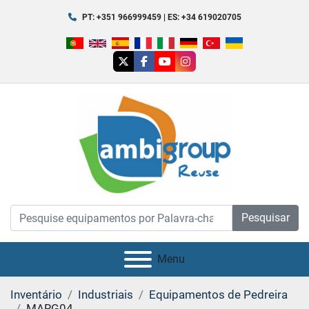
PT: +351 966999459 | ES: +34 619020705
twitter
facebook
youtube
instagram
Pesquisar
Menu
Inventário
Industriais
Equipamentos de Pedreira
MARG04