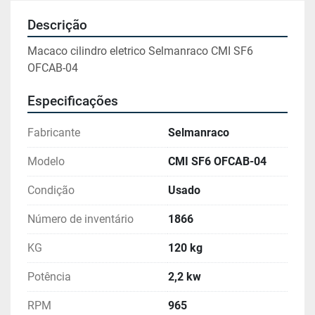
Descrição
Macaco cilindro eletrico Selmanraco CMI SF6 
OFCAB-04
Especificações
Fabricante
Selmanraco
Modelo
CMI SF6 OFCAB-04
Condição
Usado
Número de inventário
1866
KG
120 kg
Potência
2,2 kw
RPM
965