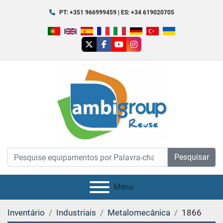
PT: +351 966999459 | ES: +34 619020705
twitter
facebook
youtube
instagram
Pesquisar
Menu
Inventário
Industriais
Metalomecânica
1866