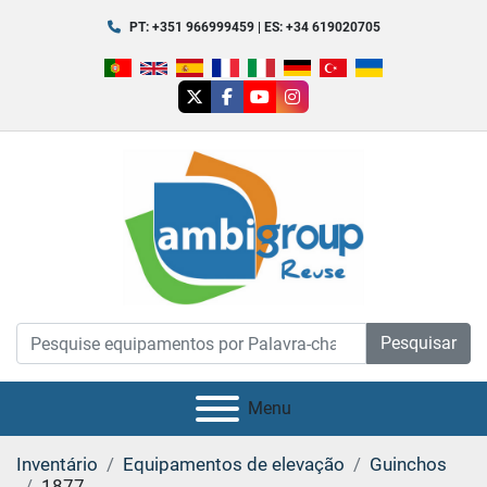
PT: +351 966999459 | ES: +34 619020705
twitter
facebook
youtube
instagram
Pesquisar
Menu
Inventário
Equipamentos de elevação
Guinchos
1877