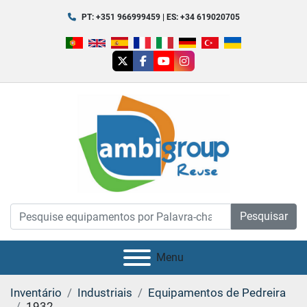
PT: +351 966999459 | ES: +34 619020705
twitter
facebook
youtube
instagram
Pesquisar
Menu
Inventário
Industriais
Equipamentos de Pedreira
1932