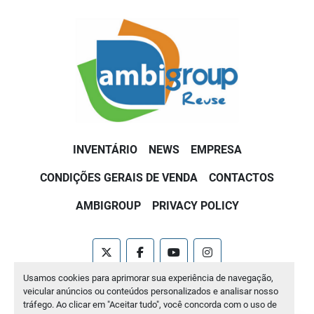
INVENTÁRIO
NEWS
EMPRESA
CONDIÇÕES GERAIS DE VENDA
CONTACTOS
AMBIGROUP
PRIVACY POLICY
twitter
facebook
youtube
instagram
Usamos cookies para aprimorar sua experiência de navegação,
Machinio System
website por
Machinio
veicular anúncios ou conteúdos personalizados e analisar nosso
tráfego. Ao clicar em "Aceitar tudo", você concorda com o uso de
Manage Cookies