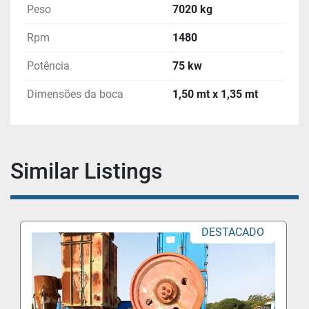
Peso
7020 kg
Rpm
1480
Potência
75 kw
Dimensões da boca
1,50 mt x 1,35 mt
Similar Listings
DESTACADO