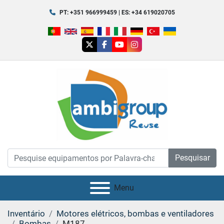
PT: +351 966999459 | ES: +34 619020705
twitter
facebook
youtube
instagram
Pesquisar
Menu
Inventário
Motores elétricos, bombas e ventiladores
Bombas
M187