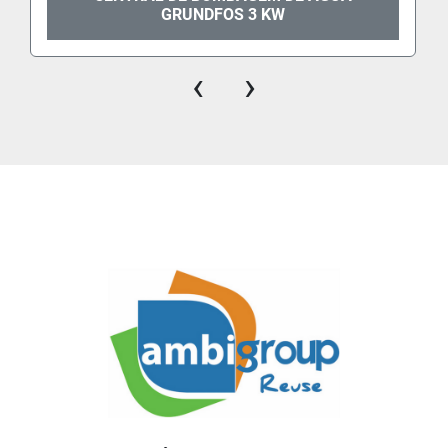
GRUNDFOS 3 KW
‹
›