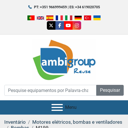
PT: +351 966999459 | ES: +34 619020705
twitter
facebook
youtube
instagram
Pesquisar
Menu
Inventário
Motores elétricos, bombas e ventiladores
Bombas
M199