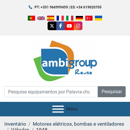
PT: +351 966999459 | ES: +34 619020705
twitter
facebook
youtube
instagram
Pesquisar
Menu
Inventário
Motores elétricos, bombas e ventiladores
Válvulas
1948